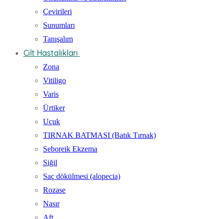
Çevirileri
Sunumları
Tanışalım
Cilt Hastalıkları
Zona
Vitiligo
Varis
Ürtiker
Uçuk
TIRNAK BATMASI (Batık Tırnak)
Seboreik Ekzema
Siğil
Saç dökülmesi (alopecia)
Rozase
Nasır
Aft