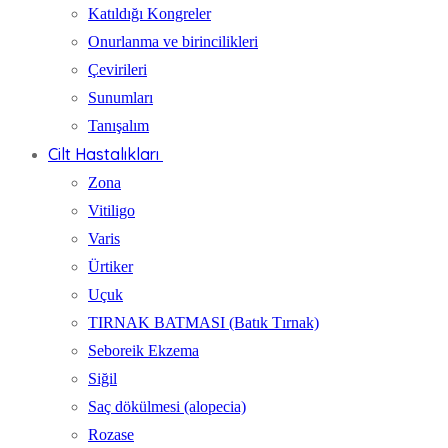
Katıldığı Kongreler
Onurlanma ve birincilikleri
Çevirileri
Sunumları
Tanışalım
Cilt Hastalıkları
Zona
Vitiligo
Varis
Ürtiker
Uçuk
TIRNAK BATMASI (Batık Tırnak)
Seboreik Ekzema
Siğil
Saç dökülmesi (alopecia)
Rozase