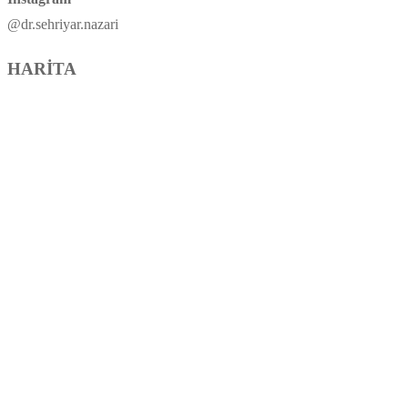
@dr.sehriyar.nazari
HARİTA